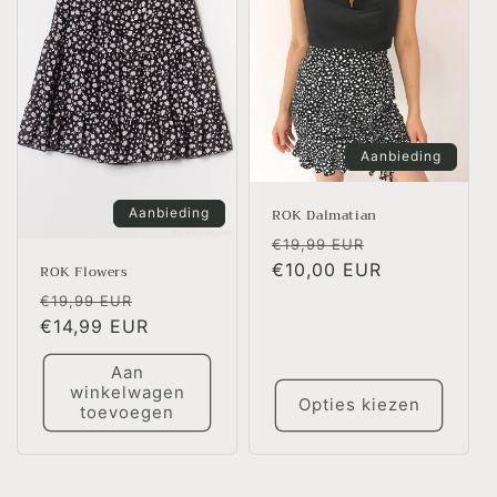
Aanbieding
Aanbieding
ROK Dalmatian
Normale
Aanbiedingsp
€19,99 EUR
prijs
€10,00 EUR
ROK Flowers
Normale
Aanbiedingsprijs
€19,99 EUR
prijs
€14,99 EUR
Aan
winkelwagen
Opties kiezen
toevoegen