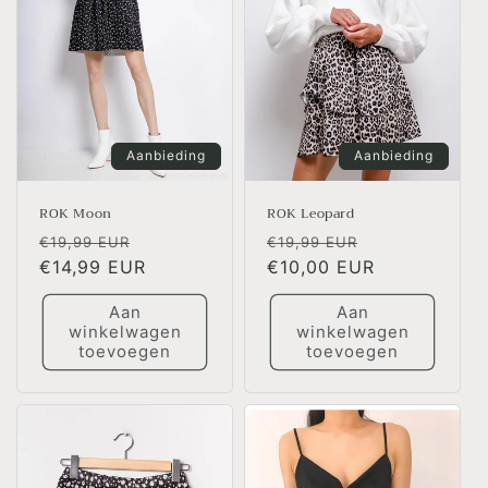
Aanbieding
Aanbieding
ROK Moon
ROK Leopard
Normale
Aanbiedingsprijs
Normale
Aanbiedingsp
€19,99 EUR
€19,99 EUR
prijs
€14,99 EUR
prijs
€10,00 EUR
Aan
Aan
winkelwagen
winkelwagen
toevoegen
toevoegen