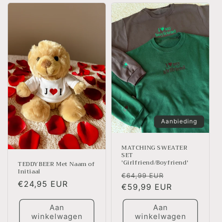
Aanbieding
MATCHING SWEATER
SET
'Girlfriend/Boyfriend'
TEDDYBEER Met Naam of
Initiaal
Normale
Aanbiedingsp
€64,99 EUR
Normale
€24,95 EUR
prijs
€59,99 EUR
prijs
Aan
Aan
winkelwagen
winkelwagen