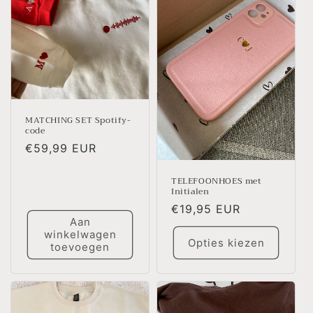
MATCHING SET Spotify-
code
Normale
€59,99 EUR
prijs
TELEFOONHOES met
Initialen
Normale
€19,95 EUR
Aan
prijs
winkelwagen
Opties kiezen
toevoegen