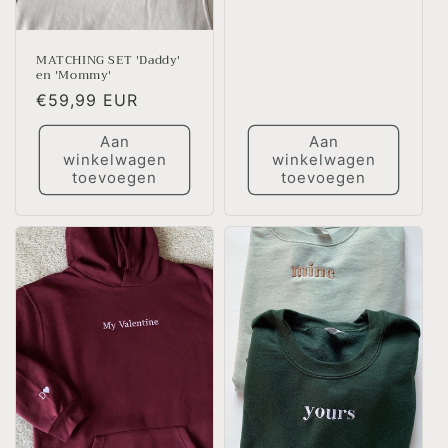
MATCHING SET 'Daddy'
en 'Mommy'
Normale
€59,99 EUR
prijs
Aan
Aan
winkelwagen
winkelwagen
toevoegen
toevoegen