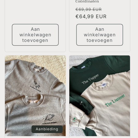
Coördinaten
Normale
Aanbiedingsp
€69,99 EUR
prijs
€64,99 EUR
Aan
Aan
winkelwagen
winkelwagen
toevoegen
toevoegen
Aanbieding