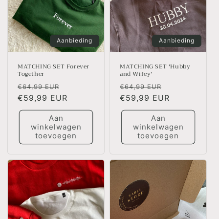
Aanbieding
Aanbieding
MATCHING SET Forever
MATCHING SET 'Hubby
Together
and Wifey'
Normale
Aanbiedingsprijs
Normale
Aanbiedingsp
€64,99 EUR
€64,99 EUR
prijs
€59,99 EUR
prijs
€59,99 EUR
Aan
Aan
winkelwagen
winkelwagen
toevoegen
toevoegen