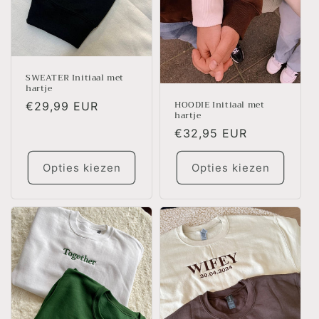
SWEATER Initiaal met
hartje
HOODIE Initiaal met
Normale
€29,99 EUR
hartje
prijs
Normale
€32,95 EUR
prijs
Opties kiezen
Opties kiezen