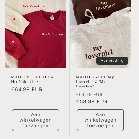
Aanbieding
MATCHING SET ‘My
MATCHING SET 'His &
lovergirl’ & ‘My
Her Valentine'
loverboy’
Normale
€64,99 EUR
Normale
Aanbiedingsp
€64,99 EUR
prijs
prijs
€59,99 EUR
Aan
Aan
winkelwagen
winkelwagen
toevoegen
toevoegen