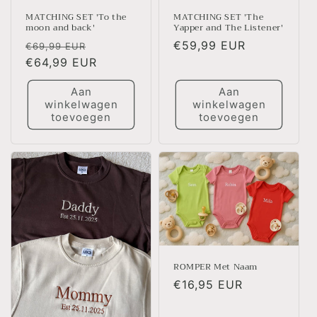
MATCHING SET 'To the
MATCHING SET 'The
moon and back'
Yapper and The Listener'
Normale
Aanbiedingsprijs
Normale
€59,99 EUR
€69,99 EUR
prijs
€64,99 EUR
prijs
Aan
Aan
winkelwagen
winkelwagen
toevoegen
toevoegen
ROMPER Met Naam
Normale
€16,95 EUR
prijs