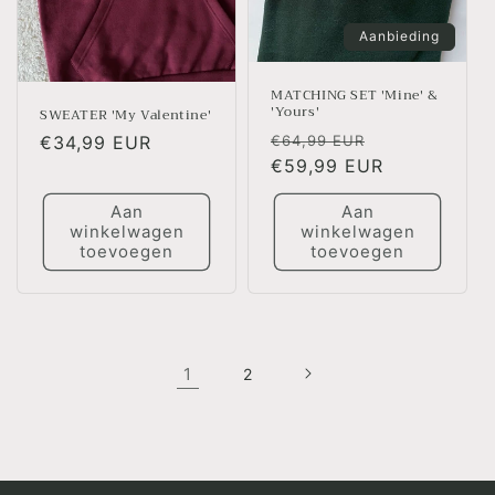
Aanbieding
MATCHING SET 'Mine' &
'Yours'
SWEATER 'My Valentine'
Normale
Aanbiedingsp
€64,99 EUR
Normale
€34,99 EUR
prijs
€59,99 EUR
prijs
Aan
Aan
winkelwagen
winkelwagen
toevoegen
toevoegen
1
2