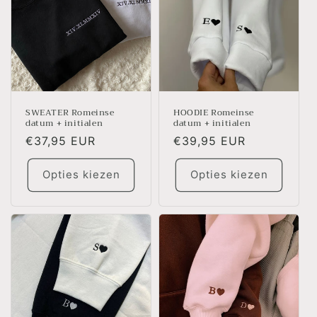
e
:
SWEATER Romeinse
HOODIE Romeinse
datum + initialen
datum + initialen
Normale
€37,95 EUR
Normale
€39,95 EUR
prijs
prijs
Opties kiezen
Opties kiezen