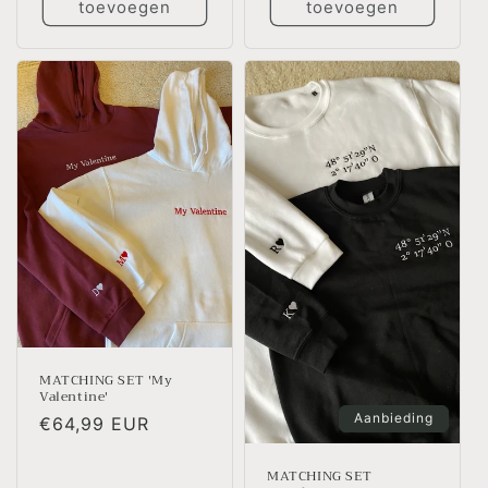
toevoegen
toevoegen
MATCHING SET 'My
Valentine'
Aanbieding
Normale
€64,99 EUR
prijs
MATCHING SET