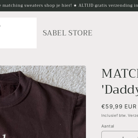
 matching sweaters shop je hier! ★ ALTIJD gratis verzending 
n
SABEL STORE
MATC
'Dadd
Normale
€59,99 EUR
prijs
Inclusief btw. Ver
Aantal