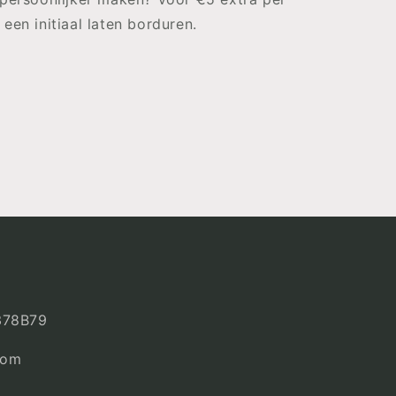
 een initiaal laten borduren.
378B79
com