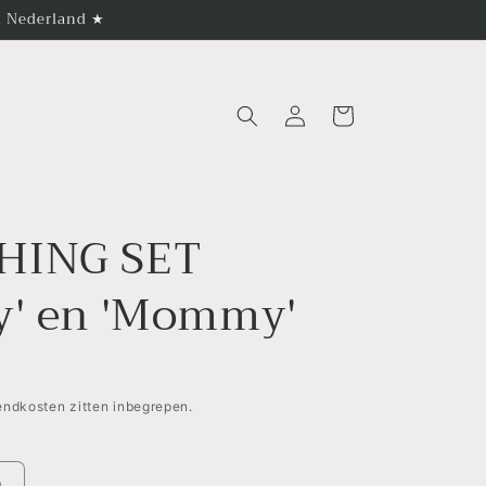
in Nederland ★
Inloggen
Winkelwagen
HING SET
y' en 'Mommy'
zendkosten zitten inbegrepen.