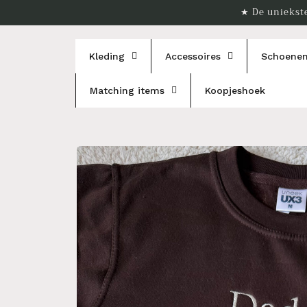
Meteen
★ De uniekste
naar de
content
Kleding
Accessoires
Schoene
Matching items
Koopjeshoek
Ga direct naar
productinformatie