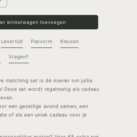
Aantal
verhogen
voor
MATCHING
an winkelwagen toevoegen
SET
y&#39;
&#39;Daddy&#39;
en
Levertijd
Pasvorm
Kleuren
y&#39;
&#39;Mommy&#39;
n
Vragen?
e matching set is dé manier om jullie
en! Deze set wordt regelmatig als cadeau
geven.
oor een gezellige avond samen, een
te of als een uniek cadeau voor je
 persoonlijker maken? Voor €5 extra per