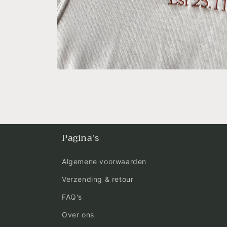
Media
1
openen
in
modaal
Pagina's
Algemene voorwaarden
Verzending & retour
FAQ's
Over ons