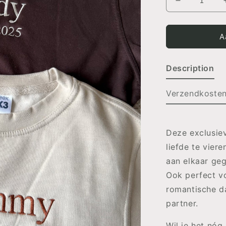
Aantal
verlagen
voor
MATCHING
A
SET
&#39;Dadd
Description
en
&#39;Momm
Verzendkoste
Deze exclusiev
liefde te vier
aan elkaar ge
Ook perfect v
romantische da
partner.
Wil je het nóg