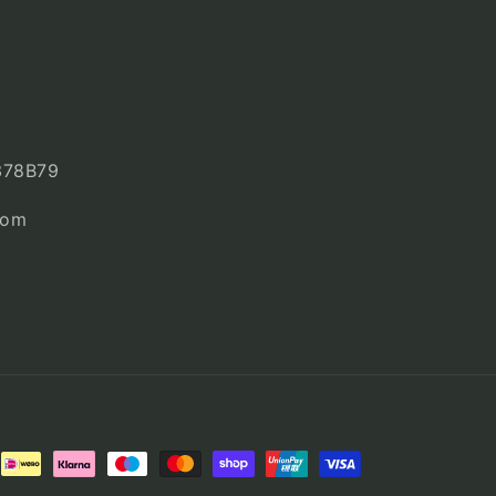
378B79
com