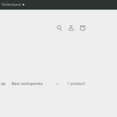
in Nederland ★
Inloggen
Winkelwagen
 op:
1 product