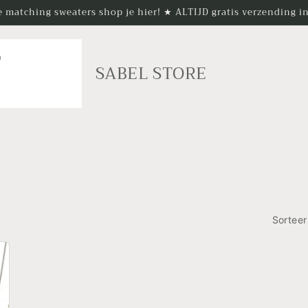
 matching sweaters shop je hier! ★ ALTIJD gratis verzending 
n
SABEL STORE
Sorteer