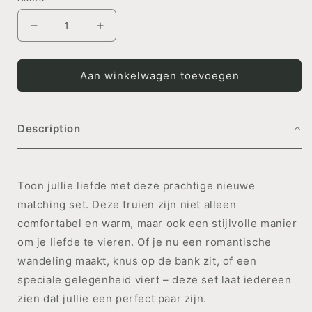
Aantal
Aantal
verlagen
verhogen
voor
voor
MATCHING
MATCHING
Aan winkelwagen toevoegen
SET
SET
&#39;My
&#39;My
Valentine&#39;
Valentine&#39;
Description
Toon jullie liefde met deze prachtige nieuwe
matching set. Deze truien zijn niet alleen
comfortabel en warm, maar ook een stijlvolle manier
om je liefde te vieren. Of je nu een romantische
wandeling maakt, knus op de bank zit, of een
speciale gelegenheid viert – deze set laat iedereen
zien dat jullie een perfect paar zijn.