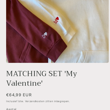
Media
1
MATCHING SET 'My
openen
in
Valentine'
modaal
Normale
€64,99 EUR
prijs
Inclusief btw. Verzendkosten zitten inbegrepen.
Aantal