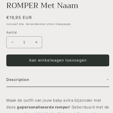
ROMPER Met Naam
openen
in
modaal
Normale
€16,95 EUR
prijs
Inclusief btw. Verzendkosten zitten inbegrepen.
Aantal
Aantal
Aantal
verlagen
verhogen
voor
voor
ROMPER
ROMPER
Aan winkelwagen toevoegen
Met
Met
Naam
Naam
Description
Maak de outfit van jouw baby extra bijzonder met
deze
gepersonaliseerde romper
! Geborduurd met de