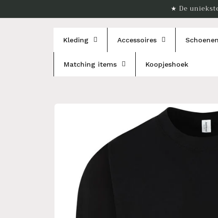
Meteen
★ De uniekste
naar de
content
Kleding
Accessoires
Schoene
Matching items
Koopjeshoek
Ga direct naar
productinformatie