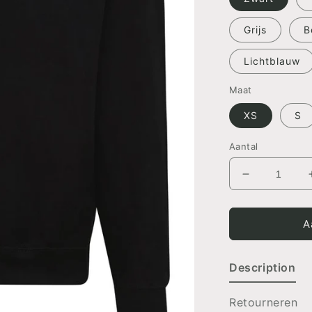
Grijs
B
Lichtblauw
Maat
XS
S
Aantal
Aantal
verlagen
voor
SWEATER
A
Initiaal
met
Description
hartje
Retourneren