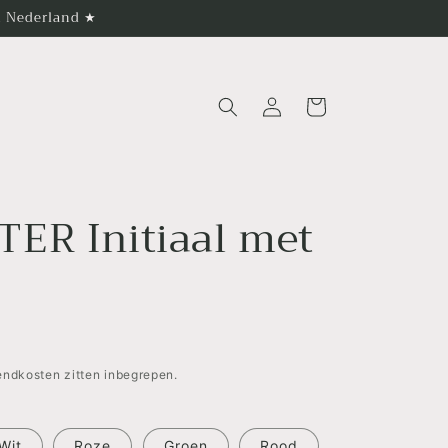
in Nederland ★
Inloggen
Winkelwagen
ER Initiaal met
zendkosten zitten inbegrepen.
Wit
Roze
Groen
Rood