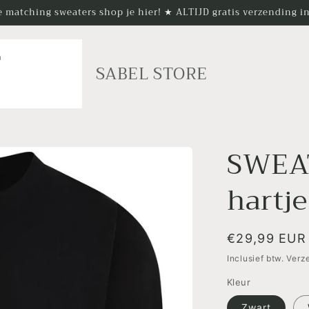
 matching sweaters shop je hier! ★ ALTIJD gratis verzending 
n
SABEL STORE
SWEAT
hartje
Normale
€29,99 EUR
prijs
Inclusief btw. Ver
Kleur
Zwart