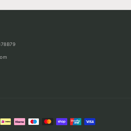
378B79
com