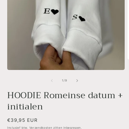
Media
i
1
openen
van
1
/
9
in
modaal
HOODIE Romeinse datum +
initialen
Normale
€39,95 EUR
prijs
Inclusief btw. Verzendkosten zitten inbegrepen.