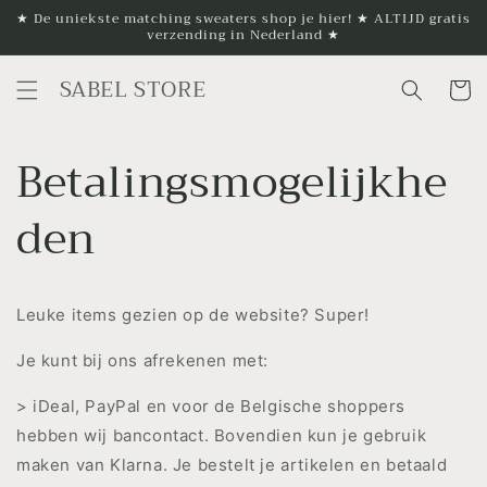
Meteen
★ De uniekste matching sweaters shop je hier! ★ ALTIJD gratis
naar de
verzending in Nederland ★
content
SABEL STORE
Winkelwa
Betalingsmogelijkhe
den
Leuke items gezien op de website? Super!
Je kunt bij ons afrekenen met:
> iDeal, PayPal en voor de Belgische shoppers
hebben wij bancontact. Bovendien kun je gebruik
maken van Klarna. Je bestelt je artikelen en betaald