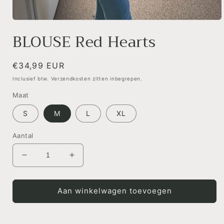
Media
1
BLOUSE Red Hearts
openen
in
modaal
Normale
€34,99 EUR
prijs
Inclusief btw. Verzendkosten zitten inbegrepen.
Maat
S
M
L
XL
Aantal
Aantal
Aantal
verlagen
verhogen
voor
voor
BLOUSE
BLOUSE
Aan winkelwagen toevoegen
Red
Red
Hearts
Hearts