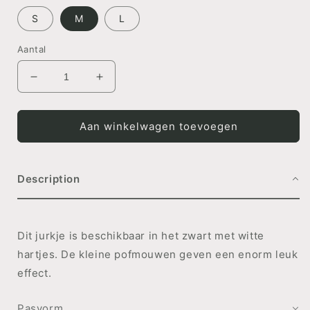
S
M
L
Aantal
Aantal
Aantal
verlagen
verhogen
voor
voor
DRESS
DRESS
Aan winkelwagen toevoegen
Little
Little
Hearts
Hearts
Description
Dit jurkje is beschikbaar in het zwart met witte
hartjes. De kleine pofmouwen geven een enorm leuk
effect.
Pasvorm