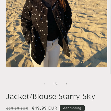
Media
1
openen
in
van
modaal
1
/
2
i
Jacket/Blouse Starry Sky
Normale
Aanbiedingsprijs
€19,99 EUR
Aanbieding
€29,99 EUR