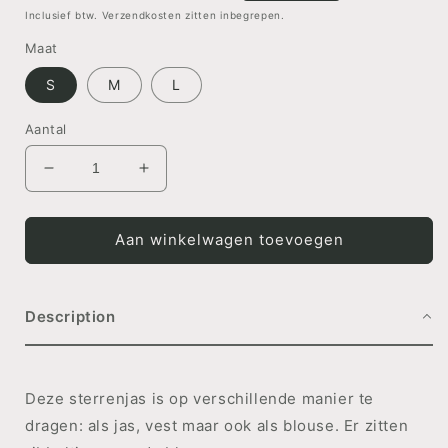
prijs
Inclusief btw. Verzendkosten zitten inbegrepen.
Maat
S
M
L
Aantal
Aantal
Aantal
verlagen
verhogen
voor
voor
Jacket/Blouse
Jacket/Blouse
Aan winkelwagen toevoegen
Starry
Starry
Sky
Sky
Description
Deze sterrenjas is op verschillende manier te
dragen: als jas, vest maar ook als blouse. Er zitten