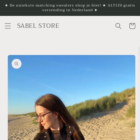
Meteen
★ De uniekste matching sweaters shop je hier! ★ ALTIJD gratis
naar de
verzending in Nederland ★
content
SABEL STORE
Winkelwa
a direct naar
roductinformatie