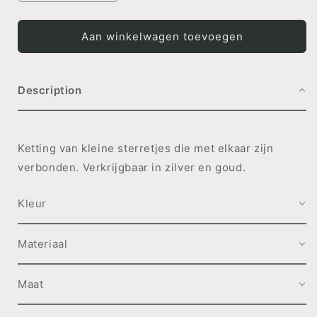
verlagen
verhogen
voor
voor
KETTING
KETTING
Aan winkelwagen toevoegen
Chained
Chained
Star
Star
ZILVER
ZILVER
Description
Ketting van kleine sterretjes die met elkaar zijn
verbonden. Verkrijgbaar in zilver en goud.
Kleur
Materiaal
Maat