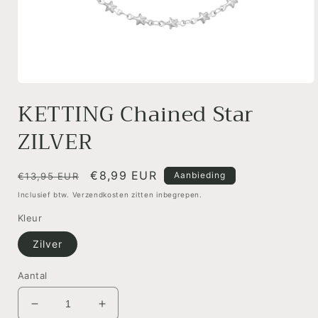
Media
1
KETTING Chained Star
openen
in
ZILVER
modaal
Normale
Aanbiedingsprijs
€8,99 EUR
Aanbieding
€13,95 EUR
prijs
Inclusief btw. Verzendkosten zitten inbegrepen.
Kleur
Zilver
Aantal
Aantal
Aantal