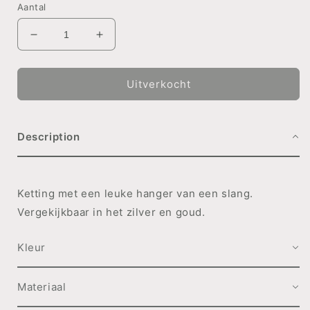
Aantal
Aantal
Aantal
verlagen
verhogen
voor
voor
KETTING
KETTING
Uitverkocht
Shiny
Shiny
Serpent
Serpent
ZILVER
ZILVER
Description
Ketting met een leuke hanger van een slang.
Vergekijkbaar in het zilver en goud.
Kleur
Materiaal