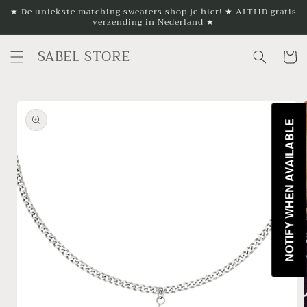
Meteen
★ De uniekste matching sweaters shop je hier! ★ ALTIJD gratis
naar de
verzending in Nederland ★
content
SABEL STORE
Winkelwa
a direct naar
roductinformatie
NOTIFY WHEN AVAILABLE