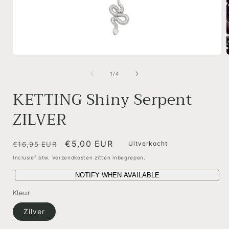
Media
1
openen
van
1
/
4
in
i
modaal
KETTING Shiny Serpent
ZILVER
Normale
Aanbiedingsprijs
€5,00 EUR
Uitverkocht
€16,95 EUR
prijs
Inclusief btw. Verzendkosten zitten inbegrepen.
NOTIFY WHEN AVAILABLE
Kleur
Zilver