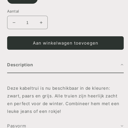
Aantal
Aantal
Aantal
verlagen
verhogen
voor
voor
SWEATER
SWEATER
Aan winkelwagen toevoegen
Maud
Maud
-
-
Lavendel
Lavendel
Description
Deze kabeltrui is nu beschikbaar in de kleuren:
zwart, paars en grijs. Alle truien zijn heerlijk zacht
en perfect voor de winter. Combineer hem met een
leuke jeans of een rokje!
Pasvorm