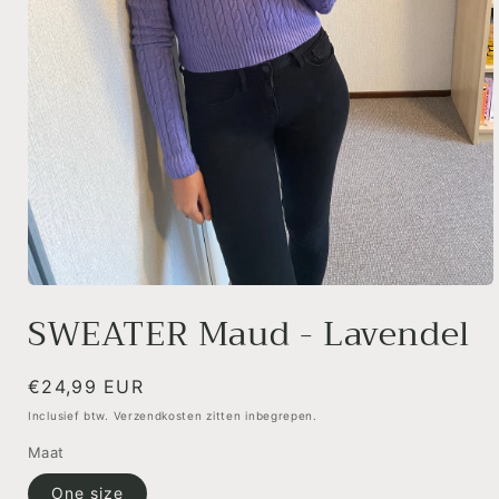
Media
1
SWEATER Maud - Lavendel
openen
in
modaal
Normale
€24,99 EUR
prijs
Inclusief btw. Verzendkosten zitten inbegrepen.
Maat
One size