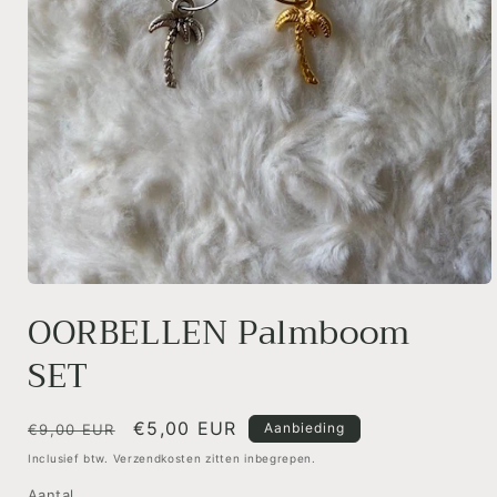
Media
1
OORBELLEN Palmboom
openen
in
SET
modaal
Normale
Aanbiedingsprijs
€5,00 EUR
Aanbieding
€9,00 EUR
prijs
Inclusief btw. Verzendkosten zitten inbegrepen.
Aantal