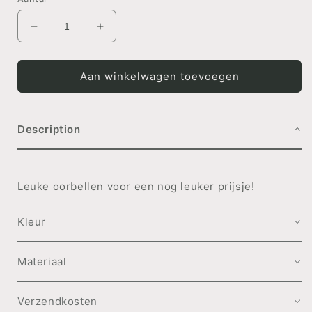
Aantal
Aantal
verlagen
verhogen
voor
voor
OORBELLEN
OORBELLEN
Aan winkelwagen toevoegen
Palmboom
Palmboom
SET
SET
Description
Leuke oorbellen voor een nog leuker prijsje!
Kleur
Materiaal
Verzendkosten