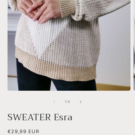
Media
1
openen
van
1
/
5
in
i
modaal
SWEATER Esra
Normale
€29,99 EUR