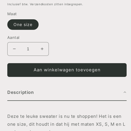
prijs
Inclusief btw. Verzendkosten zitten inbegrepen.
Maat
One size
Aantal
Aantal
Aantal
verlagen
verhogen
voor
voor
SWEATER
SWEATER
Aan winkelwagen toevoegen
Esra
Esra
Description
Deze te leuke sweater is nu te shoppen! Het is een
one size, dit houdt in dat hij met maten XS, S, M en L