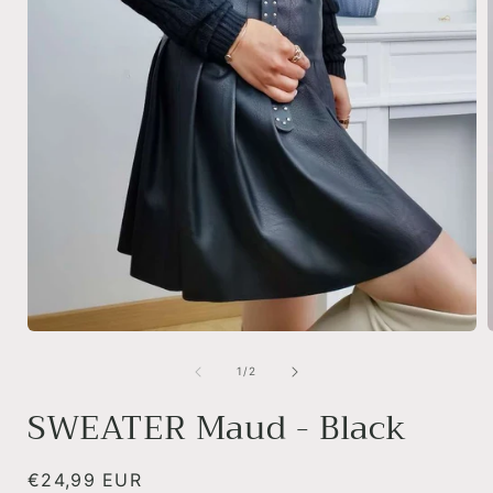
Media
1
openen
van
1
/
2
in
i
modaal
SWEATER Maud - Black
Normale
€24,99 EUR