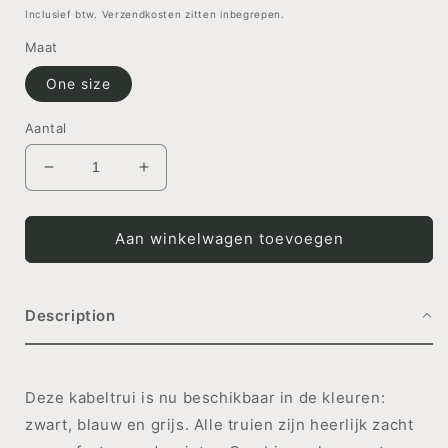
prijs
Inclusief btw. Verzendkosten zitten inbegrepen.
Maat
One size
Aantal
Aantal
Aantal
verlagen
verhogen
voor
voor
SWEATER
SWEATER
Aan winkelwagen toevoegen
Maud
Maud
-
-
Black
Black
Description
Deze kabeltrui is nu beschikbaar in de kleuren:
zwart, blauw en grijs. Alle truien zijn heerlijk zacht