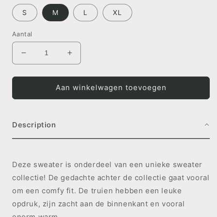
S
M
L
XL
Aantal
Aantal
Aantal
verlagen
verhogen
voor
voor
SWEATER
SWEATER
Aan winkelwagen toevoegen
Mountains
Mountains
Description
Deze sweater is onderdeel van een unieke sweater
collectie! De gedachte achter de collectie gaat vooral
om een comfy fit. De truien hebben een leuke
opdruk, zijn zacht aan de binnenkant en vooral
enorm warm.