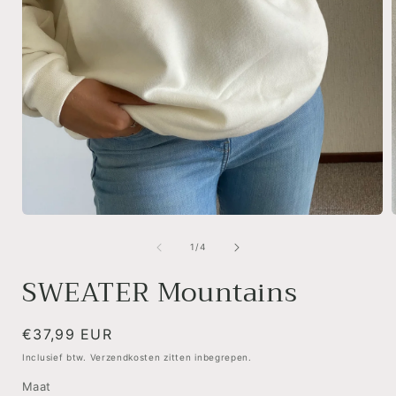
Media
1
openen
van
1
/
4
in
i
modaal
SWEATER Mountains
Normale
€37,99 EUR
prijs
Inclusief btw. Verzendkosten zitten inbegrepen.
Maat