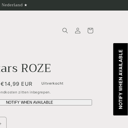
in Nederland ★
Inloggen
Winkelwagen
NOTIFY WHEN AVAILABLE
tars ROZE
Aanbiedingsprijs
€14,99 EUR
Uitverkocht
zendkosten zitten inbegrepen.
NOTIFY WHEN AVAILABLE
Aantal