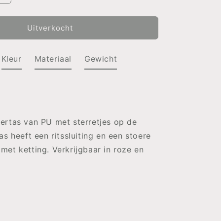
verhogen
voor
TAS
Uitverkocht
Stars
ROZE
Kleur
Materiaal
Gewicht
ertas van PU met sterretjes op de
as heeft een ritssluiting en een stoere
et ketting. Verkrijgbaar in roze en