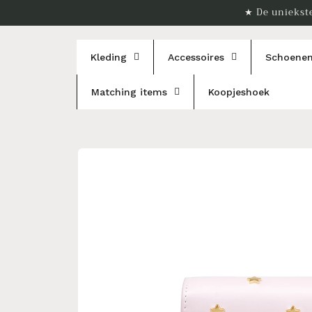
Meteen
★ De uniekste
naar de
content
Kleding
Accessoires
Schoene
Matching items
Koopjeshoek
Ga direct naar
productinformatie