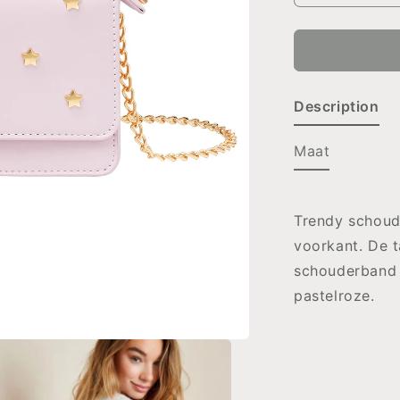
verlagen
voor
TAS
Stars
ROZE
Description
Maat
Trendy schoud
voorkant. De t
schouderband m
pastelroze.