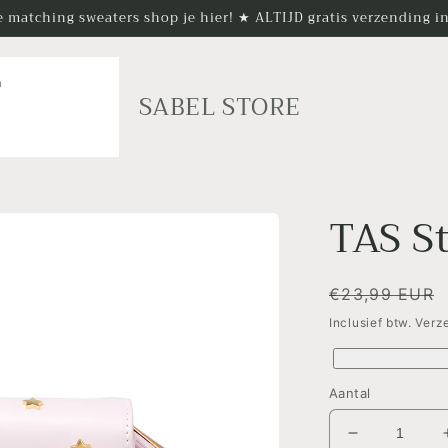
 matching sweaters shop je hier! ★ ALTIJD gratis verzending 
n
SABEL STORE
TAS S
Normale
€23,99 EUR
prijs
Inclusief btw. Ver
Aantal
Aantal