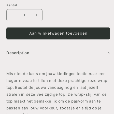
Aantal
Aantal
Aantal
verlagen
verhogen
voor
voor
TOP
TOP
Aan winkelwagen toevoegen
Wrap
Wrap
Pink
Pink
Description
Mis niet de kans om jouw kledingcollectie naar een
hoger niveau te tillen met deze prachtige roze wrap
top. Bestel de jouwe vandaag nog en laat jezelf
stralen in deze veelzijdige top. De wrap-stijl van de
top maakt het gemakkelijk om de pasvorm aan te
passen aan jouw voorkeur, zodat je er altijd op je