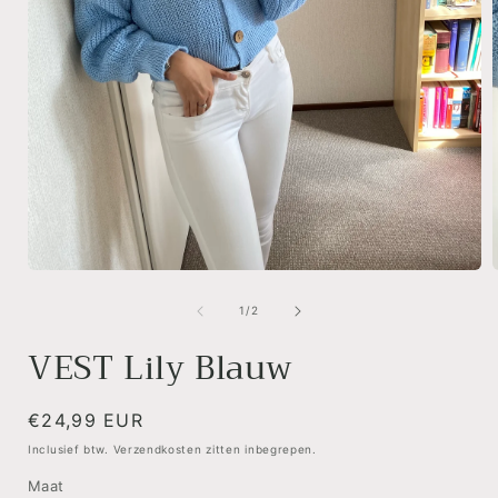
Media
1
openen
van
1
/
2
in
i
modaal
VEST Lily Blauw
Normale
€24,99 EUR
prijs
Inclusief btw. Verzendkosten zitten inbegrepen.
Maat