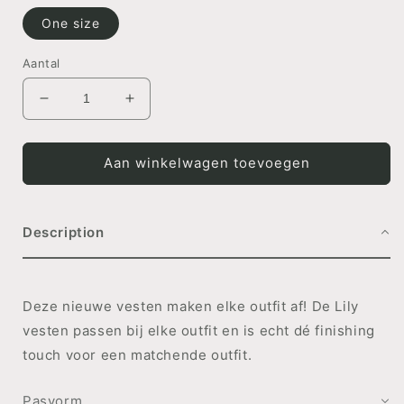
One size
Aantal
Aantal
Aantal
verlagen
verhogen
voor
voor
VEST
VEST
Aan winkelwagen toevoegen
Lily
Lily
Blauw
Blauw
Description
Deze nieuwe vesten maken elke outfit af! De Lily
vesten passen bij elke outfit en is echt dé finishing
touch voor een matchende outfit.
Pasvorm