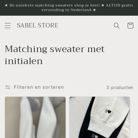
Meteen
★ De uniekste matching sweaters shop je hier! ★ ALTIJD gratis
naar de
verzending in Nederland ★
content
SABEL STORE
Winkelwa
C
Matching sweater met
o
initialen
l
l
Filteren en sorteren
3 producten
e
c
t
i