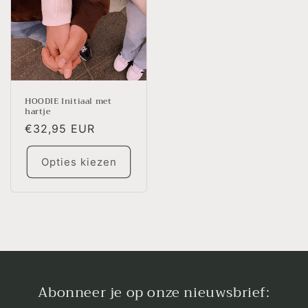
HOODIE Initiaal met
hartje
Normale
€32,95 EUR
prijs
Opties kiezen
Abonneer je op onze nieuwsbrief: